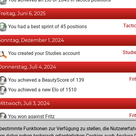
Freitag, Juni 6, 2025
Tacti
You had a best sprint of 45 positions
Sonntag, Dezember 1, 2024
Studi
You created your Studies account
Donnerstag, Juli 4, 2024
Fri
You achieved a BeautyScore of 139
You achieved a new Elo of 1510
Mittwoch, Juli 3, 2024
Fri
You won against Fritz
estimmte Funktionen zur Verfügung zu stellen, die Nutzererfah
Dienstag, Juli 2, 2024
 dabei neben technisch erforderlichen Cookies auch Analyse-C