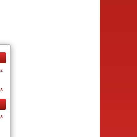
tz
es
cs