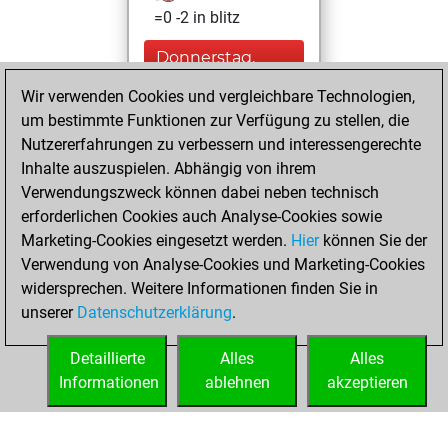
=0 -2 in blitz
Donnerstag,
Februar 2, 2023
Wir verwenden Cookies und vergleichbare Technologien,
um bestimmte Funktionen zur Verfügung zu stellen, die
You achieved a
Nutzererfahrungen zu verbessern und interessengerechte
BeautyScore of 8
Inhalte auszuspielen. Abhängig von ihrem
Fritz
You
Verwendungszweck können dabei neben technisch
achieved a new Elo
erforderlichen Cookies auch Analyse-Cookies sowie
of 1591
Marketing-Cookies eingesetzt werden.
Hier
können Sie der
You created
Verwendung von Analyse-Cookies und Marketing-Cookies
widersprechen. Weitere Informationen finden Sie in
your Fritz account
unserer
Datenschutzerklärung
.
You created
your Studies account
Detaillierte
Alles
Alles
Studies
Informationen
ablehnen
akzeptieren