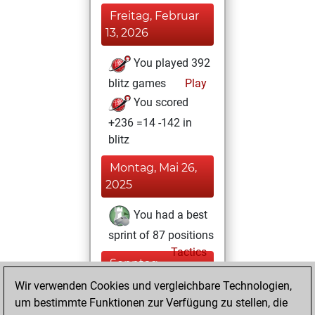
Freitag, Februar
13, 2026
You played 392
blitz games
Play
You scored
+236 =14 -142 in
blitz
Montag, Mai 26,
2025
You had a best
sprint of 87 positions
Tactics
Sonntag,
Februar 16, 2025
Wir verwenden Cookies und vergleichbare Technologien,
um bestimmte Funktionen zur Verfügung zu stellen, die
You created