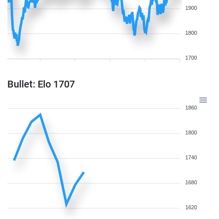
1900
1800
1700
Bullet: Elo 1707
1860
1800
1740
1680
1620