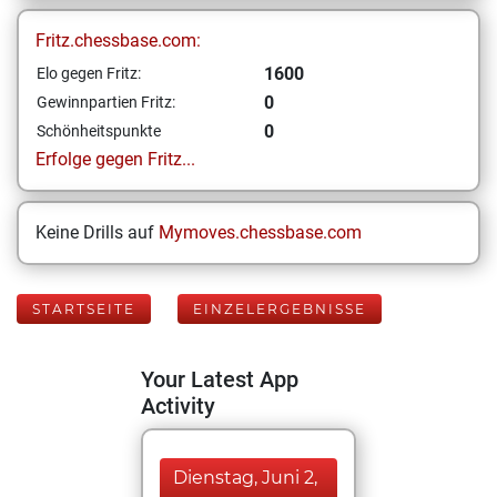
Fritz.chessbase.com:
1600
Elo gegen Fritz:
0
Gewinnpartien Fritz:
0
Schönheitspunkte
Erfolge gegen Fritz...
Keine Drills auf
Mymoves.chessbase.com
STARTSEITE
EINZELERGEBNISSE
Your Latest App
Activity
Dienstag, Juni 2,