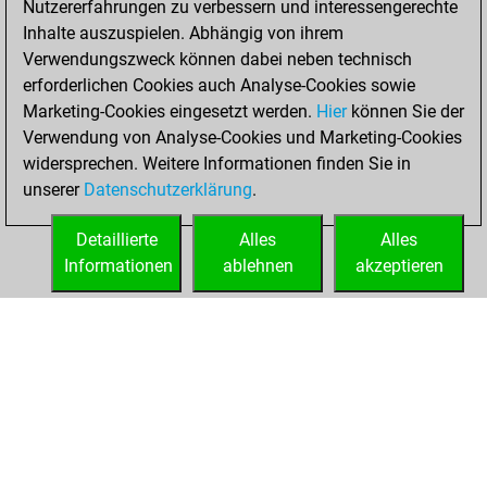
Nutzererfahrungen zu verbessern und interessengerechte
your Fritz account
Inhalte auszuspielen. Abhängig von ihrem
Fritz
Verwendungszweck können dabei neben technisch
Donnerstag,
erforderlichen Cookies auch Analyse-Cookies sowie
Januar 16, 2025
Marketing-Cookies eingesetzt werden.
Hier
können Sie der
Verwendung von Analyse-Cookies und Marketing-Cookies
You played 8
widersprechen. Weitere Informationen finden Sie in
bullet games
Play
unserer
Datenschutzerklärung
.
You scored +5
=0 -3 in bullet
Detaillierte
Alles
Alles
Informationen
ablehnen
akzeptieren