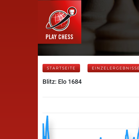
STARTSEITE
EINZELERGEBNISS
Blitz: Elo 1684