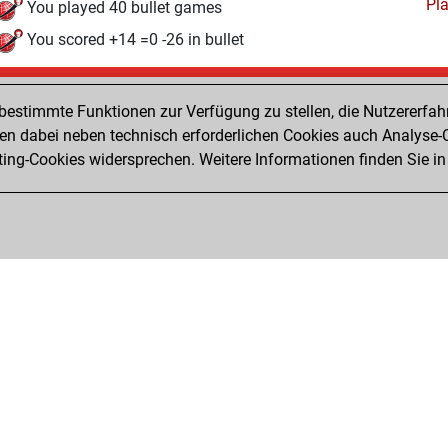
Pl
You played 40 bullet games
You scored +14 =0 -26 in bullet
Dienstag, Juli 28, 2026
estimmte Funktionen zur Verfügung zu stellen, die Nutzererfah
Pl
You played 2 slow games
 dabei neben technisch erforderlichen Cookies auch Analyse-C
ng-Cookies widersprechen. Weitere Informationen finden Sie in
You scored +2 =0 -0 in slow games