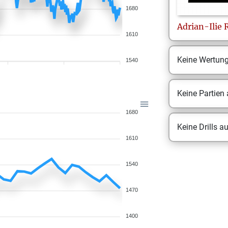
1680
Adrian-Ilie
1610
Keine Wertun
1540
Keine Partien
1680
Keine Drills a
1610
1540
1470
1400