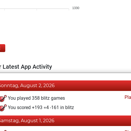
1330
E
 Latest App Activity
Sonntag, August 2, 2026
Pl
You played 358 blitz games
You scored +193 =4 -161 in blitz
Samstag, August 1, 2026