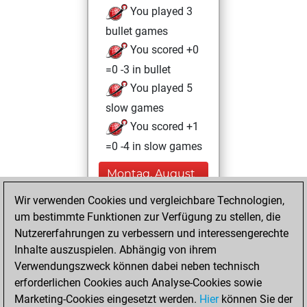
You played 3
bullet games
You scored +0
=0 -3 in bullet
You played 5
slow games
You scored +1
=0 -4 in slow games
Montag, August
23, 2021
Wir verwenden Cookies und vergleichbare Technologien,
um bestimmte Funktionen zur Verfügung zu stellen, die
You achieved a
Nutzererfahrungen zu verbessern und interessengerechte
BeautyScore of 9
Inhalte auszuspielen. Abhängig von ihrem
Fritz
You
Verwendungszweck können dabei neben technisch
achieved a new Elo
erforderlichen Cookies auch Analyse-Cookies sowie
of 1579
Marketing-Cookies eingesetzt werden.
Hier
können Sie der