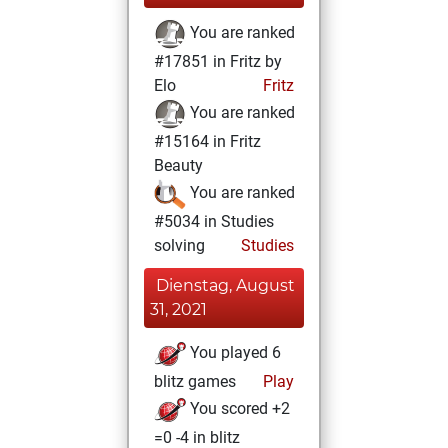
You are ranked
#17851 in Fritz by
Elo
Fritz
You are ranked
#15164 in Fritz
Beauty
You are ranked
#5034 in Studies
solving
Studies
Dienstag, August
31, 2021
You played 6
blitz games
Play
You scored +2
=0 -4 in blitz