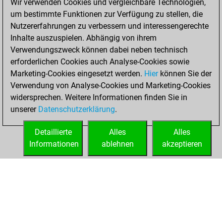
Wir verwenden Cookies und vergleichbare Technologien,
You played 1
um bestimmte Funktionen zur Verfügung zu stellen, die
slow games
Play
Nutzererfahrungen zu verbessern und interessengerechte
You scored +0
Inhalte auszuspielen. Abhängig von ihrem
=0 -1 in slow games
Verwendungszweck können dabei neben technisch
erforderlichen Cookies auch Analyse-Cookies sowie
Dienstag,
Marketing-Cookies eingesetzt werden.
Hier
können Sie der
November 24,
Verwendung von Analyse-Cookies und Marketing-Cookies
2020
widersprechen. Weitere Informationen finden Sie in
unserer
Datenschutzerklärung
.
You created
your Fritz account
Detaillierte
Alles
Alles
Fritz
Informationen
ablehnen
akzeptieren