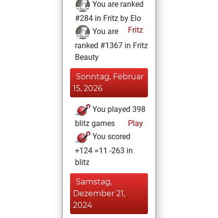
You are ranked
#284 in Fritz by Elo
Fritz
You are
ranked #1367 in Fritz
Beauty
Sonntag, Februar
15, 2026
You played 398
blitz games
Play
You scored
+124 =11 -263 in
blitz
Samstag,
Dezember 21,
2024