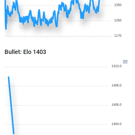
1350
1260
1170
Bullet: Elo 1403
1410.0
1408.0
1406.0
1404.0