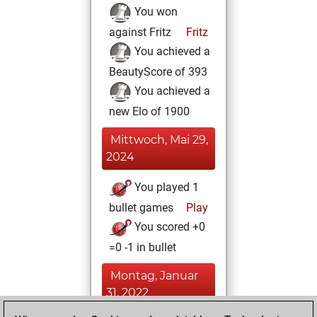
You won
against Fritz
Fritz
You achieved a
BeautyScore of 393
You achieved a
new Elo of 1900
Mittwoch, Mai 29,
2024
You played 1
bullet games
Play
You scored +0
=0 -1 in bullet
Montag, Januar
31, 2022