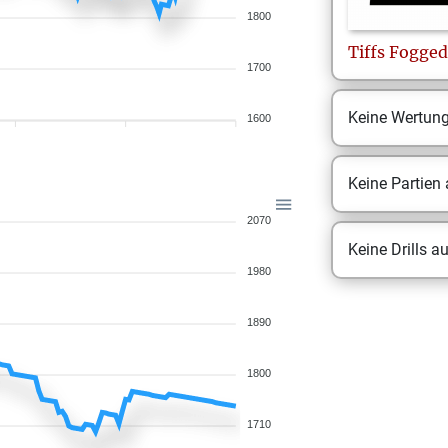
1800
Tiffs
Fogged
1700
Keine Wertun
1600
Keine Partien
2070
Keine Drills a
1980
1890
1800
1710