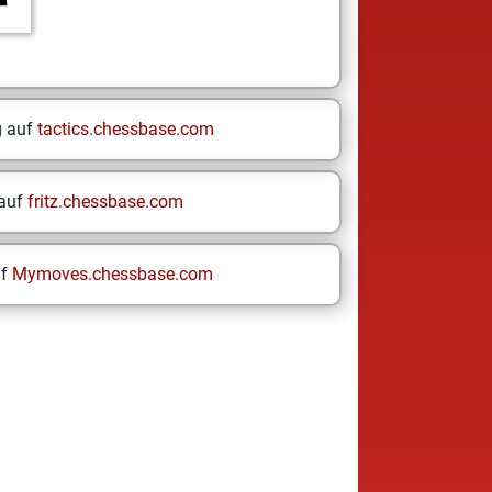
g auf
tactics.chessbase.com
 auf
fritz.chessbase.com
uf
Mymoves.chessbase.com