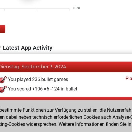
1620
E
 Latest App Activity
Dienstag, September 3, 2024
Pl
You played 236 bullet games
You scored +106 =6 -124 in bullet
Samstag, März 27, 2021
estimmte Funktionen zur Verfügung zu stellen, die Nutzererfah
Pl
You played 164 blitz games
 dabei neben technisch erforderlichen Cookies auch Analyse-C
ng-Cookies widersprechen. Weitere Informationen finden Sie in
You scored +39 =5 -120 in blitz