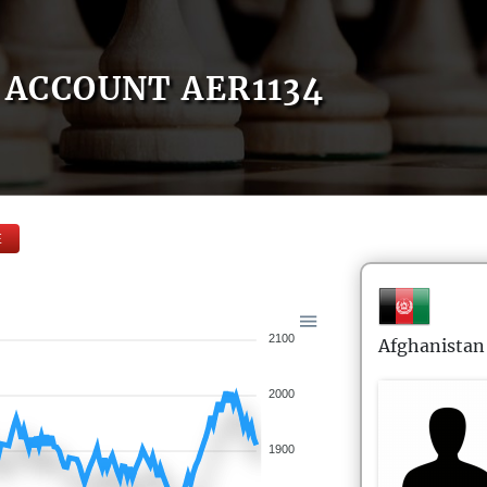
ACCOUNT AER1134
E
2100
Afghanistan
2000
1900