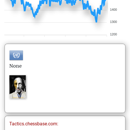
1400
1300
1200
None
Tactics.chessbase.com: