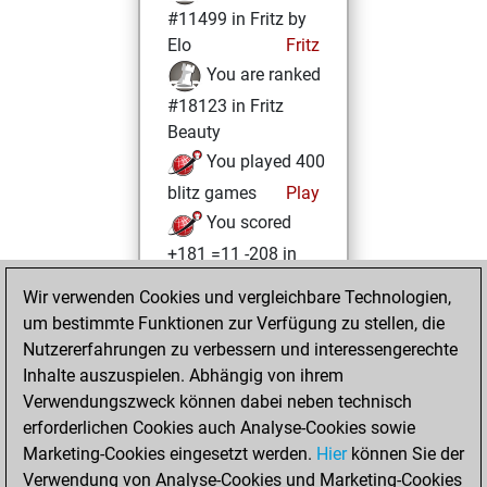
#11499 in Fritz by
Elo
Fritz
You are ranked
#18123 in Fritz
Beauty
You played 400
blitz games
Play
You scored
+181 =11 -208 in
blitz
Wir verwenden Cookies und vergleichbare Technologien,
um bestimmte Funktionen zur Verfügung zu stellen, die
Montag, August
Nutzererfahrungen zu verbessern und interessengerechte
12, 2024
Inhalte auszuspielen. Abhängig von ihrem
You achieved a
Verwendungszweck können dabei neben technisch
erforderlichen Cookies auch Analyse-Cookies sowie
BeautyScore of 5
Marketing-Cookies eingesetzt werden.
Fritz
Hier
können Sie der
You
Verwendung von Analyse-Cookies und Marketing-Cookies