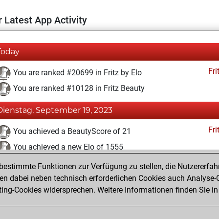
 Latest App Activity
Today
Fri
You are ranked #20699 in Fritz by Elo
You are ranked #10128 in Fritz Beauty
Dienstag, September 19, 2023
Fri
You achieved a BeautyScore of 21
You achieved a new Elo of 1555
estimmte Funktionen zur Verfügung zu stellen, die Nutzererfah
Samstag, März 20, 2021
 dabei neben technisch erforderlichen Cookies auch Analyse-C
Fri
ng-Cookies widersprechen. Weitere Informationen finden Sie in
You created your Fritz account