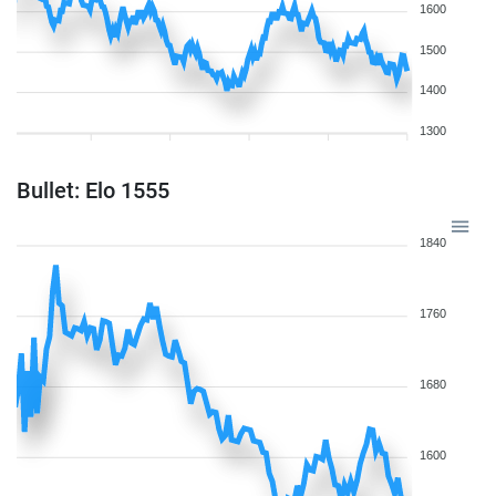
1600
1500
1400
1300
Bullet: Elo 1555
1840
1760
1680
1600