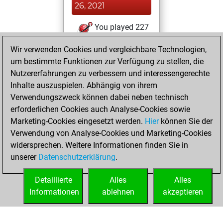
26, 2021
You played 227
blitz games
Play
Wir verwenden Cookies und vergleichbare Technologien,
You scored +75
um bestimmte Funktionen zur Verfügung zu stellen, die
=7 -145 in blitz
Nutzererfahrungen zu verbessern und interessengerechte
Inhalte auszuspielen. Abhängig von ihrem
Donnerstag,
Verwendungszweck können dabei neben technisch
September 10,
erforderlichen Cookies auch Analyse-Cookies sowie
2020
Marketing-Cookies eingesetzt werden.
Hier
können Sie der
Verwendung von Analyse-Cookies und Marketing-Cookies
You played 125
widersprechen. Weitere Informationen finden Sie in
bullet games
Play
unserer
Datenschutzerklärung
.
You scored +46
=1 -78 in bullet
Detaillierte
Alles
Alles
Informationen
ablehnen
akzeptieren