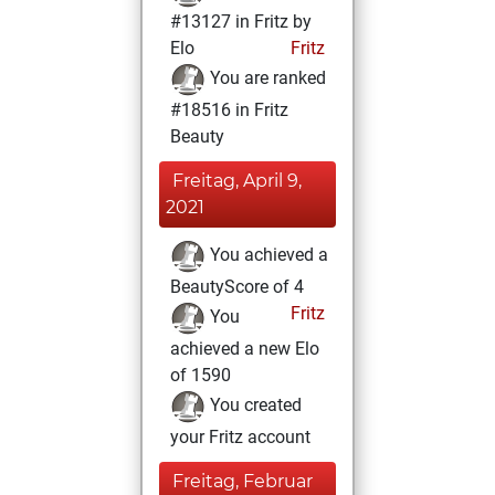
#13127 in Fritz by
Elo
Fritz
You are ranked
#18516 in Fritz
Beauty
Freitag, April 9,
2021
You achieved a
BeautyScore of 4
Fritz
You
achieved a new Elo
of 1590
You created
your Fritz account
Freitag, Februar