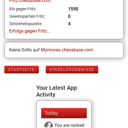
Fritz.chessbase.com:
1590
Elo gegen Fritz:
0
Gewinnpartien Fritz:
4
Schönheitspunkte
Erfolge gegen Fritz...
Keine Drills auf
Mymoves.chessbase.com
STARTSEITE
EINZELERGEBNISSE
Your Latest App
Activity
Today
You are ranked