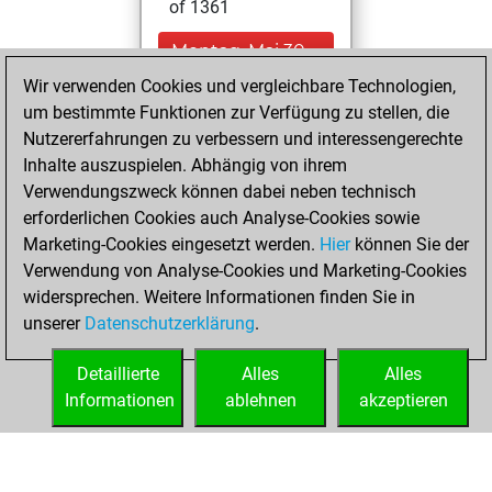
of 1361
Montag, Mai 30,
2022
Wir verwenden Cookies und vergleichbare Technologien,
um bestimmte Funktionen zur Verfügung zu stellen, die
You created
Nutzererfahrungen zu verbessern und interessengerechte
your Fritz account
Inhalte auszuspielen. Abhängig von ihrem
Fritz
Verwendungszweck können dabei neben technisch
Sonntag,
erforderlichen Cookies auch Analyse-Cookies sowie
März 6, 2022
Marketing-Cookies eingesetzt werden.
Hier
können Sie der
Verwendung von Analyse-Cookies und Marketing-Cookies
You played 3
widersprechen. Weitere Informationen finden Sie in
blitz games
Play
unserer
Datenschutzerklärung
.
You scored +0
=0 -3 in blitz
Detaillierte
Alles
Alles
Informationen
ablehnen
akzeptieren