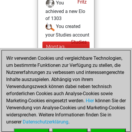
Fritz
You
achieved a new Elo
of 1303
You created
your Studies account
Studies
Montag,
Januar 8, 2024
Wir verwenden Cookies und vergleichbare Technologien,
um bestimmte Funktionen zur Verfügung zu stellen, die
You played 3
Nutzererfahrungen zu verbessern und interessengerechte
blitz games
Play
Inhalte auszuspielen. Abhängig von ihrem
You scored +0
Verwendungszweck können dabei neben technisch
=0 -3 in blitz
erforderlichen Cookies auch Analyse-Cookies sowie
Marketing-Cookies eingesetzt werden.
Hier
können Sie der
Sonntag, Januar
Verwendung von Analyse-Cookies und Marketing-Cookies
7, 2024
widersprechen. Weitere Informationen finden Sie in
unserer
Datenschutzerklärung
.
You created
your Fritz account