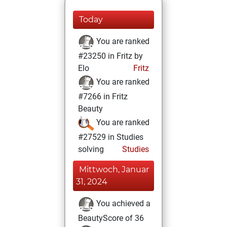
Today
You are ranked
#23250 in Fritz by
Elo
Fritz
You are ranked
#7266 in Fritz
Beauty
You are ranked
#27529 in Studies
solving
Studies
Mittwoch, Januar
31, 2024
You achieved a
BeautyScore of 36