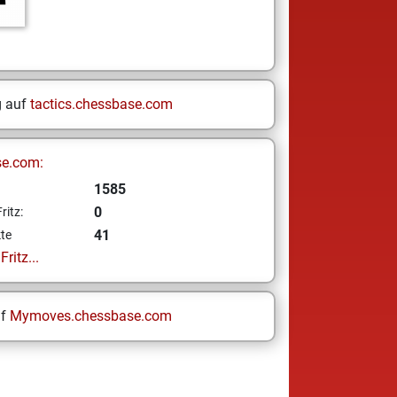
g auf
tactics.chessbase.com
se.com:
1585
0
ritz:
41
te
ritz...
uf
Mymoves.chessbase.com