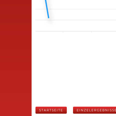
STARTSEITE
EINZELERGEBNISS