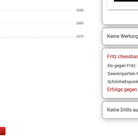
1530
1500
Keine Wertun
1470
Fritz.chessba
Elo gegen Fritz:
Gewinnpartien F
Schönheitspunk
Erfolge gegen F
Keine Drills a
E