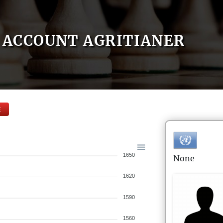
ACCOUNT AGRITIANER
E
1650
None
1620
1590
1560