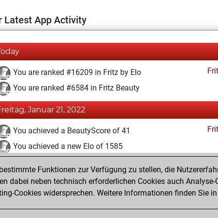
 Latest App Activity
Today
Fri
You are ranked #16209 in Fritz by Elo
You are ranked #6584 in Fritz Beauty
Freitag, Januar 21, 2022
Fri
You achieved a BeautyScore of 41
You achieved a new Elo of 1585
You created your Fritz account
estimmte Funktionen zur Verfügung zu stellen, die Nutzererfah
Pl
You played 1 blitz games
 dabei neben technisch erforderlichen Cookies auch Analyse-C
ng-Cookies widersprechen. Weitere Informationen finden Sie in
You scored +0 =0 -1 in blitz