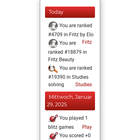
Today
You are ranked
#4709 in Fritz by Elo
Fritz
You are
ranked #18879 in
Fritz Beauty
You are ranked
#19390 in Studies
solving
Studies
Mittwoch, Januar
29, 2025
You played 1
blitz games
Play
You scored +0