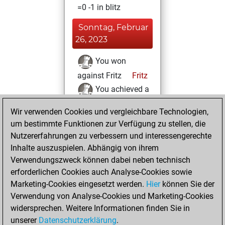
=0 -1 in blitz
Sonntag, Februar
26, 2023
You won
against Fritz
Fritz
You achieved a
BeautyScore of 4
Wir verwenden Cookies und vergleichbare Technologien,
You achieved a
um bestimmte Funktionen zur Verfügung zu stellen, die
new Elo of 1622
Nutzererfahrungen zu verbessern und interessengerechte
Inhalte auszuspielen. Abhängig von ihrem
Donnerstag,
Verwendungszweck können dabei neben technisch
Februar 9, 2023
erforderlichen Cookies auch Analyse-Cookies sowie
Marketing-Cookies eingesetzt werden.
Hier
können Sie der
You created
Verwendung von Analyse-Cookies und Marketing-Cookies
your Fritz account
widersprechen. Weitere Informationen finden Sie in
Fritz
You
unserer
Datenschutzerklärung
.