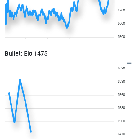
1700
1600
1500
Bullet: Elo 1475
1620
1590
1560
1530
1500
1470