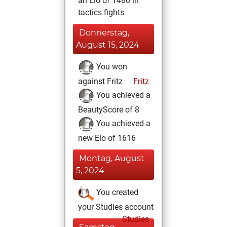
an Elo of 1480 in
tactics fights
Donnerstag,
August 15, 2024
You won
against Fritz
Fritz
You achieved a
BeautyScore of 8
You achieved a
new Elo of 1616
Montag, August
5, 2024
You created
your Studies account
Studies