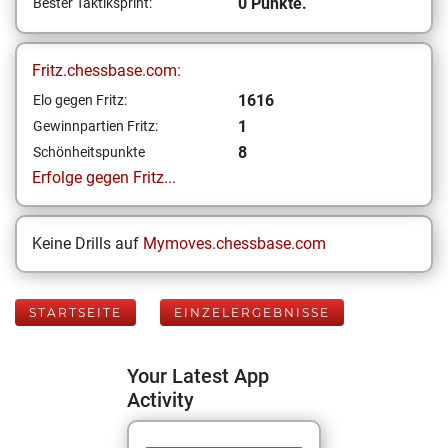
0 Punkte.
Bester Taktiksprint:
Fritz.chessbase.com:
1616
Elo gegen Fritz:
1
Gewinnpartien Fritz:
8
Schönheitspunkte
Erfolge gegen Fritz...
Keine Drills auf
Mymoves.chessbase.com
STARTSEITE
EINZELERGEBNISSE
Your Latest App
Activity