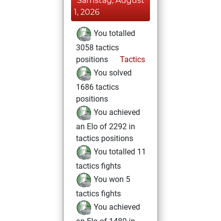
Samstag, August
1, 2026
You totalled
3058 tactics
positions
Tactics
You solved
1686 tactics
positions
You achieved
an Elo of 2292 in
tactics positions
You totalled 11
tactics fights
You won 5
tactics fights
You achieved