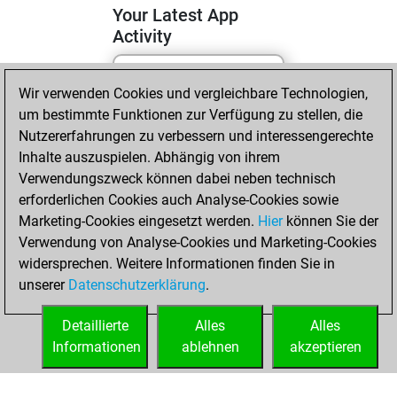
Your Latest App
Activity
Wir verwenden Cookies und vergleichbare Technologien,
Freitag, April 17,
um bestimmte Funktionen zur Verfügung zu stellen, die
2026
Nutzererfahrungen zu verbessern und interessengerechte
You totalled 26
Inhalte auszuspielen. Abhängig von ihrem
Verwendungszweck können dabei neben technisch
tactics positions
erforderlichen Cookies auch Analyse-Cookies sowie
Tactics
You
Marketing-Cookies eingesetzt werden.
Hier
können Sie der
solved 21 tactics
Verwendung von Analyse-Cookies und Marketing-Cookies
positions
widersprechen. Weitere Informationen finden Sie in
You achieved
unserer
Datenschutzerklärung
.
an Elo of 1776 in
tactics positions
Detaillierte
Alles
Alles
Informationen
ablehnen
akzeptieren