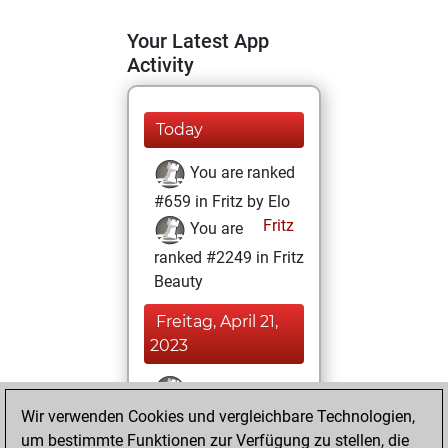
Your Latest App
Activity
Today
You are ranked
#659 in Fritz by Elo
Fritz
You are
ranked #2249 in Fritz
Beauty
Freitag, April 21,
2023
You won
Wir verwenden Cookies und vergleichbare Technologien,
against Fritz
Fritz
um bestimmte Funktionen zur Verfügung zu stellen, die
You achieved a