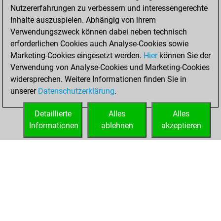
Nutzererfahrungen zu verbessern und interessengerechte
BeautyScore of 193
Inhalte auszuspielen. Abhängig von ihrem
You achieved a
Verwendungszweck können dabei neben technisch
new Elo of 1778
erforderlichen Cookies auch Analyse-Cookies sowie
Marketing-Cookies eingesetzt werden.
Hier
können Sie der
Montag, April 17,
Verwendung von Analyse-Cookies und Marketing-Cookies
2023
widersprechen. Weitere Informationen finden Sie in
unserer
Datenschutzerklärung
.
You created
your Fritz account
Detaillierte
Alles
Alles
Fritz
Informationen
ablehnen
akzeptieren