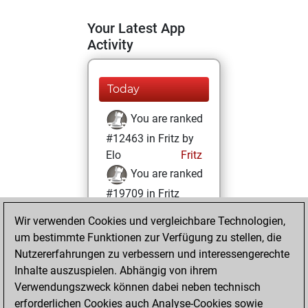
Your Latest App
Activity
Today
You are ranked
#12463 in Fritz by
Elo
Fritz
You are ranked
#19709 in Fritz
Beauty
Wir verwenden Cookies und vergleichbare Technologien,
um bestimmte Funktionen zur Verfügung zu stellen, die
Samstag,
Nutzererfahrungen zu verbessern und interessengerechte
Dezember 4, 2021
Inhalte auszuspielen. Abhängig von ihrem
You achieved a
Verwendungszweck können dabei neben technisch
erforderlichen Cookies auch Analyse-Cookies sowie
BeautyScore of 3