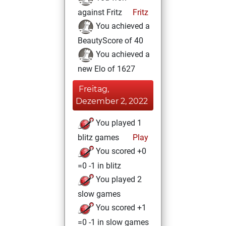
against Fritz
Fritz
You achieved a
BeautyScore of 40
You achieved a
new Elo of 1627
Freitag,
Dezember 2, 2022
You played 1
blitz games
Play
You scored +0
=0 -1 in blitz
You played 2
slow games
You scored +1
=0 -1 in slow games