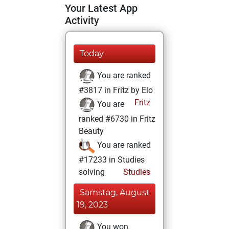
Your Latest App
Activity
Today
You are ranked
#3817 in Fritz by Elo
Fritz
You are
ranked #6730 in Fritz
Beauty
You are ranked
#17233 in Studies
solving
Studies
Samstag, August
19, 2023
You won