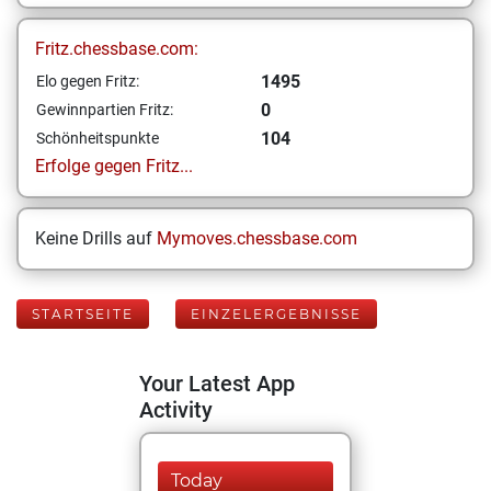
Fritz.chessbase.com:
1495
Elo gegen Fritz:
0
Gewinnpartien Fritz:
104
Schönheitspunkte
Erfolge gegen Fritz...
Keine Drills auf
Mymoves.chessbase.com
STARTSEITE
EINZELERGEBNISSE
Your Latest App
Activity
Today