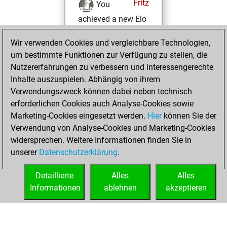
Fritz
You
achieved a new Elo
of 1585
Wir verwenden Cookies und vergleichbare Technologien,
Dienstag,
um bestimmte Funktionen zur Verfügung zu stellen, die
Februar 2, 2021
Nutzererfahrungen zu verbessern und interessengerechte
Inhalte auszuspielen. Abhängig von ihrem
You won
Verwendungszweck können dabei neben technisch
against Fritz
Fritz
erforderlichen Cookies auch Analyse-Cookies sowie
Marketing-Cookies eingesetzt werden.
Hier
können Sie der
Donnerstag,
Verwendung von Analyse-Cookies und Marketing-Cookies
Januar 14, 2021
widersprechen. Weitere Informationen finden Sie in
unserer
Datenschutzerklärung
.
You created
your Fritz account
Detaillierte
Alles
Alles
Fritz
Informationen
ablehnen
akzeptieren