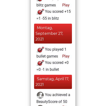
blitz games
Play
You scored +15
=1 -55 in blitz
Montag,
September 27,
2021
You played 1
bullet games
Play
You scored +0
=0 -1 in bullet
Samstag, April 17,
2021
You achieved a
BeautyScore of 50