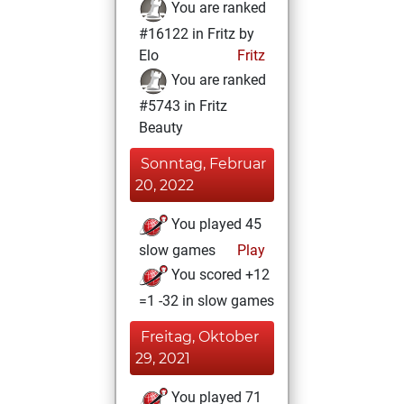
You are ranked
#16122 in Fritz by
Elo
Fritz
You are ranked
#5743 in Fritz
Beauty
Sonntag, Februar
20, 2022
You played 45
slow games
Play
You scored +12
=1 -32 in slow games
Freitag, Oktober
29, 2021
You played 71