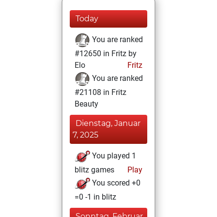
Today
You are ranked
#12650 in Fritz by
Elo
Fritz
You are ranked
#21108 in Fritz
Beauty
Dienstag, Januar
7, 2025
You played 1
blitz games
Play
You scored +0
=0 -1 in blitz
Sonntag, Februar