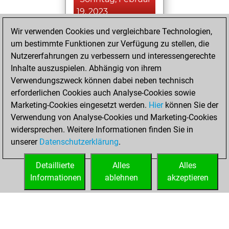
19, 2023
Wir verwenden Cookies und vergleichbare Technologien,
You achieved a
um bestimmte Funktionen zur Verfügung zu stellen, die
BeautyScore of 2
Nutzererfahrungen zu verbessern und interessengerechte
Fritz
You
Inhalte auszuspielen. Abhängig von ihrem
achieved a new Elo
Verwendungszweck können dabei neben technisch
of 1591
erforderlichen Cookies auch Analyse-Cookies sowie
Marketing-Cookies eingesetzt werden.
Hier
können Sie der
Dienstag,
Verwendung von Analyse-Cookies und Marketing-Cookies
Februar 7, 2023
widersprechen. Weitere Informationen finden Sie in
unserer
Datenschutzerklärung
.
You created
your Fritz account
Detaillierte
Alles
Alles
Fritz
Informationen
ablehnen
akzeptieren