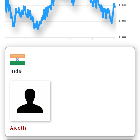
1360
1280
1200
India
Ajeeth