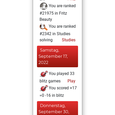
You are ranked
#21975 in Fritz
Beauty
You are ranked
#2342 in Studies
solving
Studies
Samstag,
September 17,
2022
You played 33
blitz games
Play
You scored +17
=0 -16 in blitz
Donnerstag,
September 30,