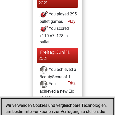
2021
You played 295
bullet games
Play
You scored
+110 =7 -178 in
bullet
Freitag, Juni 11,
2021
You achieved a
BeautyScore of 1
Fritz
You
achieved a new Elo
of 1593
Wir verwenden Cookies und vergleichbare Technologien,
Samstag, Juni 5,
um bestimmte Funktionen zur Verfügung zu stellen, die
2021