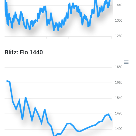
1440
1350
1260
Blitz: Elo 1440
1680
1610
1540
1470
1400