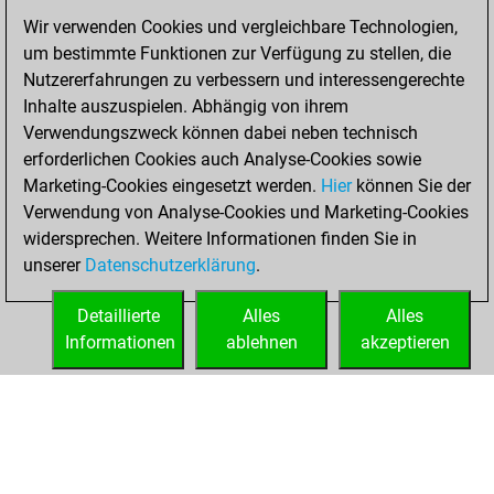
Fritz
You
Wir verwenden Cookies und vergleichbare Technologien,
achieved a new Elo
um bestimmte Funktionen zur Verfügung zu stellen, die
of 1590
Nutzererfahrungen zu verbessern und interessengerechte
Inhalte auszuspielen. Abhängig von ihrem
Freitag, Januar 14,
Verwendungszweck können dabei neben technisch
2022
erforderlichen Cookies auch Analyse-Cookies sowie
Marketing-Cookies eingesetzt werden.
Hier
können Sie der
You created
Verwendung von Analyse-Cookies und Marketing-Cookies
your Fritz account
widersprechen. Weitere Informationen finden Sie in
Fritz
You
unserer
Datenschutzerklärung
.
created your Studies
account
Studies
Detaillierte
Alles
Alles
Informationen
ablehnen
akzeptieren