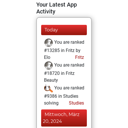
Your Latest App
Activity
Today
You are ranked
#13285 in Fritz by
Elo
Fritz
You are ranked
#18720 in Fritz
Beauty
You are ranked
#9386 in Studies
solving
Studies
Mittwoch, März
20, 2024