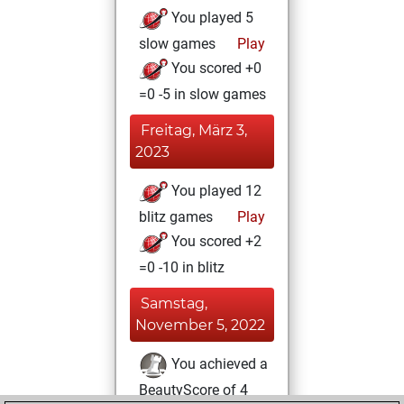
You played 5
slow games
Play
You scored +0
=0 -5 in slow games
Freitag, März 3,
2023
You played 12
blitz games
Play
You scored +2
=0 -10 in blitz
Samstag,
November 5, 2022
You achieved a
BeautyScore of 4