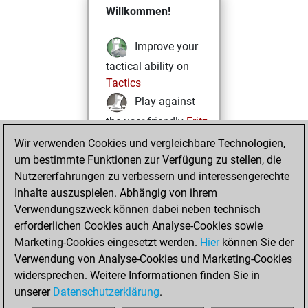
Willkommen!
Improve your
tactical ability on
Tactics
Play against
the user friendly
Fritz
Test and
Wir verwenden Cookies und vergleichbare Technologien,
um bestimmte Funktionen zur Verfügung zu stellen, die
improve your
Nutzererfahrungen zu verbessern und interessengerechte
openings knowledge
Inhalte auszuspielen. Abhängig von ihrem
on
MyMoves
Verwendungszweck können dabei neben technisch
Play and
erforderlichen Cookies auch Analyse-Cookies sowie
follow your friends'
Marketing-Cookies eingesetzt werden.
Hier
können Sie der
games on
Play
Verwendung von Analyse-Cookies und Marketing-Cookies
Solve some
widersprechen. Weitere Informationen finden Sie in
beautiful and
unserer
Datenschutzerklärung
.
challenging Studies