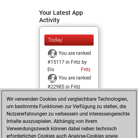
Your Latest App
Activity
Today
You are ranked
#15117 in Fritz by
Elo
Fritz
You are ranked
#22985 in Fritz
Beauty
Wir verwenden Cookies und vergleichbare Technologien,
um bestimmte Funktionen zur Verfügung zu stellen, die
Donnerstag, Juni
Nutzererfahrungen zu verbessern und interessengerechte
5, 2025
Inhalte auszuspielen. Abhängig von ihrem
You achieved a
Verwendungszweck können dabei neben technisch
erforderlichen Cookies auch Analyse-Cookies sowie
BeautyScore of 1