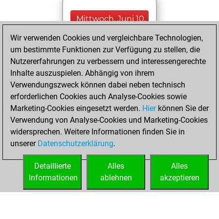
Mittwoch, Juni 10,
2026
Wir verwenden Cookies und vergleichbare Technologien,
um bestimmte Funktionen zur Verfügung zu stellen, die
You played 199
Nutzererfahrungen zu verbessern und interessengerechte
blitz games
Play
Inhalte auszuspielen. Abhängig von ihrem
You scored
Verwendungszweck können dabei neben technisch
+105 =11 -83 in blitz
erforderlichen Cookies auch Analyse-Cookies sowie
Marketing-Cookies eingesetzt werden.
Hier
können Sie der
Montag, Januar 2,
Verwendung von Analyse-Cookies und Marketing-Cookies
2023
widersprechen. Weitere Informationen finden Sie in
unserer
Datenschutzerklärung
.
You created
your Fritz account
Detaillierte
Alles
Alles
Fritz
Informationen
ablehnen
akzeptieren