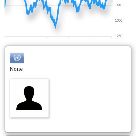
1440
1360
1280
None