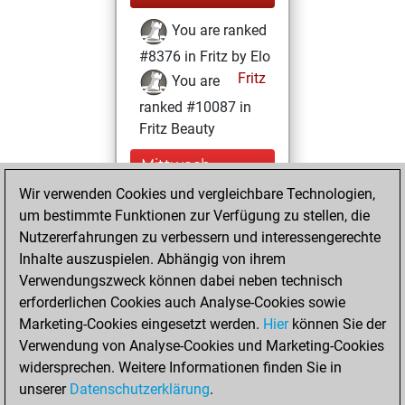
You are ranked
#8376 in Fritz by Elo
Fritz
You are
ranked #10087 in
Fritz Beauty
Mittwoch,
Dezember 23,
Wir verwenden Cookies und vergleichbare Technologien,
2020
um bestimmte Funktionen zur Verfügung zu stellen, die
Nutzererfahrungen zu verbessern und interessengerechte
You won
Inhalte auszuspielen. Abhängig von ihrem
against Fritz
Fritz
Verwendungszweck können dabei neben technisch
You achieved a
erforderlichen Cookies auch Analyse-Cookies sowie
Marketing-Cookies eingesetzt werden.
BeautyScore of 21
Hier
können Sie der
Verwendung von Analyse-Cookies und Marketing-Cookies
You achieved a
widersprechen. Weitere Informationen finden Sie in
new Elo of 1604
unserer
Datenschutzerklärung
.
You created