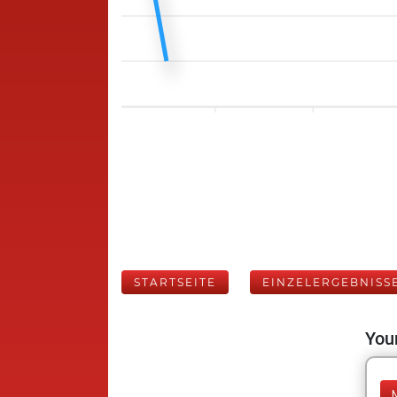
STARTSEITE
EINZELERGEBNISS
Your