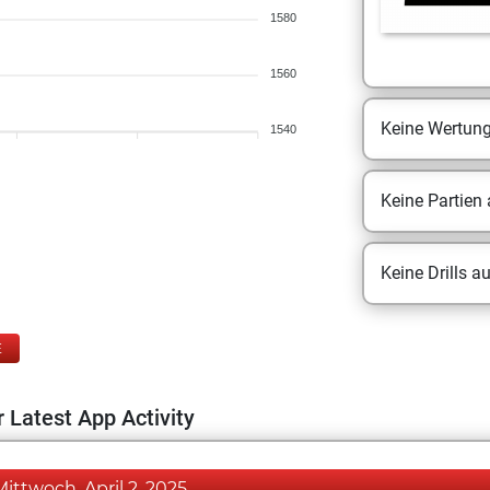
1580
1560
Keine Wertun
1540
Keine Partien
Keine Drills a
E
 Latest App Activity
Mittwoch, April 2, 2025