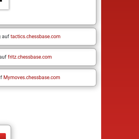
g auf
tactics.chessbase.com
 auf
fritz.chessbase.com
uf
Mymoves.chessbase.com