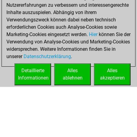
Nutzererfahrungen zu verbessern und interessengerechte
BeautyScore of 51
Inhalte auszuspielen. Abhängig von ihrem
You achieved a
Verwendungszweck können dabei neben technisch
new Elo of 1666
erforderlichen Cookies auch Analyse-Cookies sowie
Marketing-Cookies eingesetzt werden.
Hier
können Sie der
Freitag, Februar
Verwendung von Analyse-Cookies und Marketing-Cookies
12, 2021
widersprechen. Weitere Informationen finden Sie in
unserer
Datenschutzerklärung
.
You created
your Fritz account
Detaillierte
Alles
Alles
Fritz
Informationen
ablehnen
akzeptieren