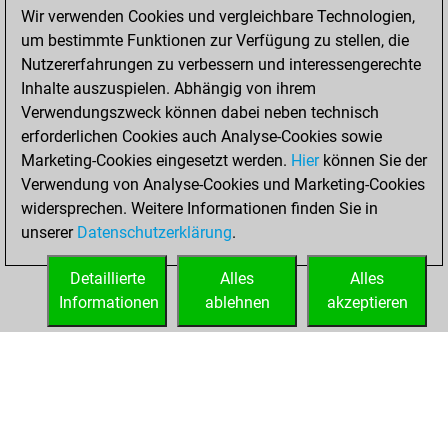
Wir verwenden Cookies und vergleichbare Technologien,
You achieved a
um bestimmte Funktionen zur Verfügung zu stellen, die
BeautyScore of 31
Nutzererfahrungen zu verbessern und interessengerechte
You achieved a
Inhalte auszuspielen. Abhängig von ihrem
new Elo of 1588
Verwendungszweck können dabei neben technisch
erforderlichen Cookies auch Analyse-Cookies sowie
Dienstag,
Marketing-Cookies eingesetzt werden.
Hier
können Sie der
November 24,
Verwendung von Analyse-Cookies und Marketing-Cookies
2020
widersprechen. Weitere Informationen finden Sie in
unserer
Datenschutzerklärung
.
You created
your Fritz account
Detaillierte
Alles
Alles
Fritz
Informationen
ablehnen
akzeptieren