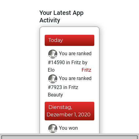
Your Latest App
Activity
Today
You are ranked
#14590 in Fritz by
Elo
Fritz
You are ranked
#7923 in Fritz
Beauty
Dienstag,
Dezember 1, 2020
You won
against Fritz
Fritz