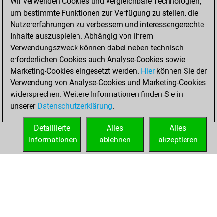
Wir verwenden Cookies und vergleichbare Technologien,
positions
um bestimmte Funktionen zur Verfügung zu stellen, die
You achieved
Nutzererfahrungen zu verbessern und interessengerechte
an Elo of 2078 in
Inhalte auszuspielen. Abhängig von ihrem
tactics positions
Verwendungszweck können dabei neben technisch
erforderlichen Cookies auch Analyse-Cookies sowie
Mittwoch,
Marketing-Cookies eingesetzt werden.
Hier
können Sie der
November 19,
Verwendung von Analyse-Cookies und Marketing-Cookies
2025
widersprechen. Weitere Informationen finden Sie in
unserer
Datenschutzerklärung
.
You created
your Studies account
Detaillierte
Alles
Alles
Studies
Informationen
ablehnen
akzeptieren