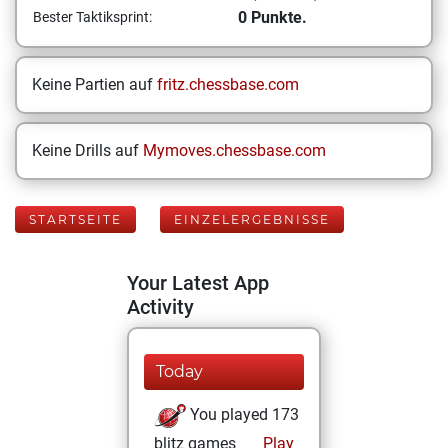
0 Punkte.
Bester Taktiksprint:
Keine Partien auf
fritz.chessbase.com
Keine Drills auf
Mymoves.chessbase.com
STARTSEITE
EINZELERGEBNISSE
Your Latest App
Activity
Today
You played 173
blitz games
Play