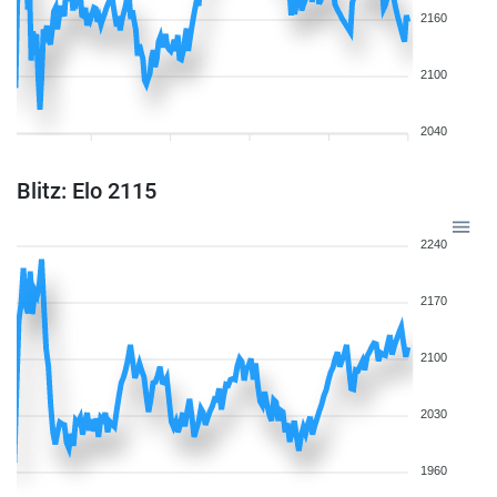
2160
2100
2040
Blitz: Elo 2115
2240
2170
2100
2030
1960