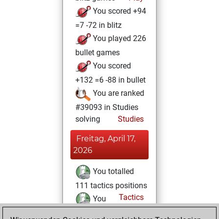
You scored +94
=7 -72 in blitz
You played 226
bullet games
You scored
+132 =6 -88 in bullet
You are ranked
#39093 in Studies
solving
Studies
Freitag, April 17,
2026
You totalled
111 tactics positions
Tactics
You
solved 87 tactics