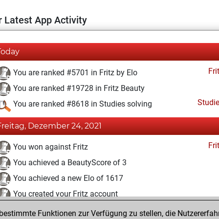
 Latest App Activity
Today
Fri
You are ranked #5701 in Fritz by Elo
You are ranked #19728 in Fritz Beauty
Studi
You are ranked #8618 in Studies solving
Freitag, Dezember 24, 2021
Fri
You won against Fritz
You achieved a BeautyScore of 3
You achieved a new Elo of 1617
You created your Fritz account
estimmte Funktionen zur Verfügung zu stellen, die Nutzererfah
Dienstag, Dezember 21, 2021