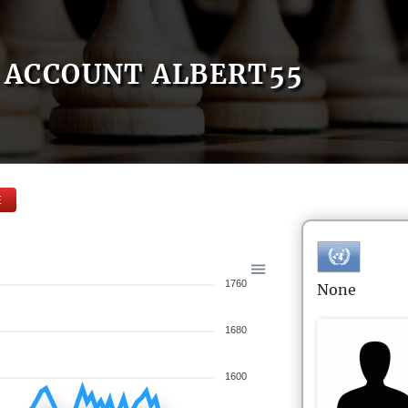
ACCOUNT ALBERT55
E
1760
None
1680
1600