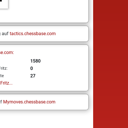
g auf
tactics.chessbase.com
se.com:
1580
0
ritz:
27
te
ritz...
uf
Mymoves.chessbase.com