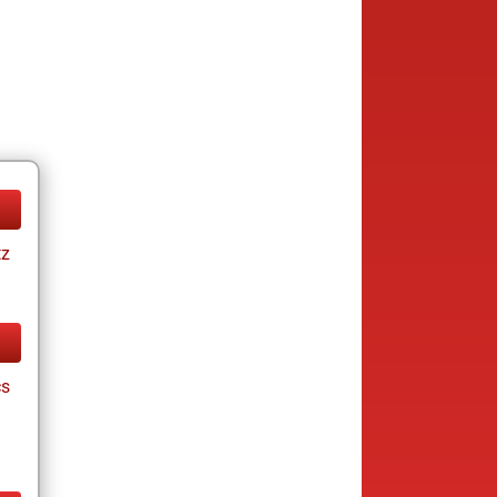
tz
cs