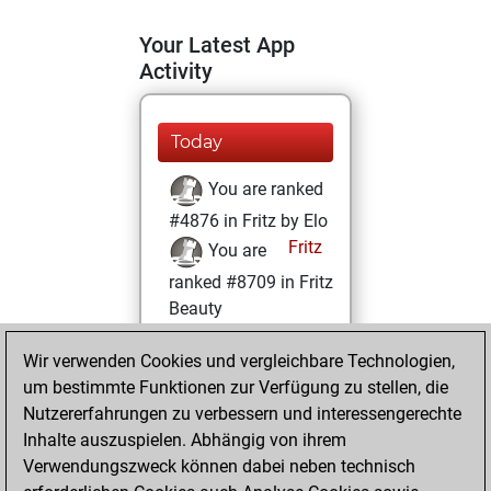
Your Latest App
Activity
Today
You are ranked
#4876 in Fritz by Elo
Fritz
You are
ranked #8709 in Fritz
Beauty
Dienstag, Juni 15,
Wir verwenden Cookies und vergleichbare Technologien,
2021
um bestimmte Funktionen zur Verfügung zu stellen, die
Nutzererfahrungen zu verbessern und interessengerechte
You won
Inhalte auszuspielen. Abhängig von ihrem
against Fritz
Fritz
Verwendungszweck können dabei neben technisch
You achieved a