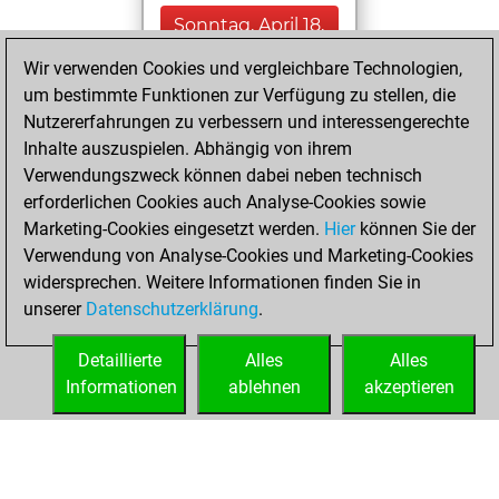
Sonntag, April 18,
2021
Wir verwenden Cookies und vergleichbare Technologien,
um bestimmte Funktionen zur Verfügung zu stellen, die
You played 3
Nutzererfahrungen zu verbessern und interessengerechte
blitz games
Play
Inhalte auszuspielen. Abhängig von ihrem
You scored +0
Verwendungszweck können dabei neben technisch
=0 -3 in blitz
erforderlichen Cookies auch Analyse-Cookies sowie
Marketing-Cookies eingesetzt werden.
Hier
können Sie der
Sonntag, April 4,
Verwendung von Analyse-Cookies und Marketing-Cookies
2021
widersprechen. Weitere Informationen finden Sie in
unserer
Datenschutzerklärung
.
You created
your Fritz account
Detaillierte
Alles
Alles
Fritz
Informationen
ablehnen
akzeptieren