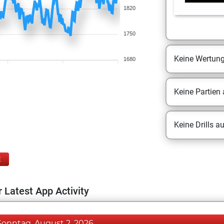
1820
1750
Keine Wertun
1680
Keine Partien
Keine Drills a
E
 Latest App Activity
Sonntag, August 2, 2026