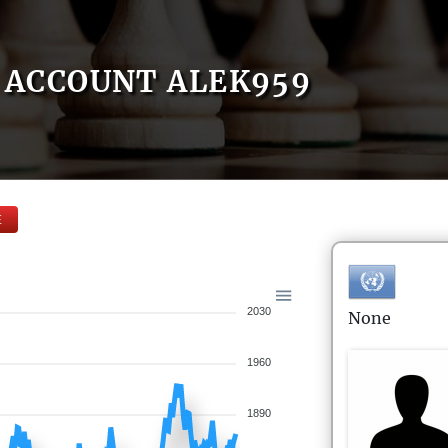
ACCOUNT ALEK959
E
2030
None
1960
1890