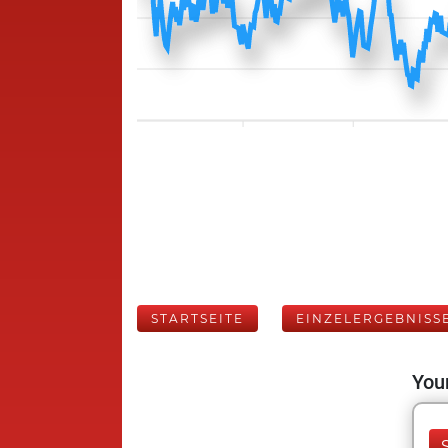
STARTSEITE
EINZELERGEBNISS
Your