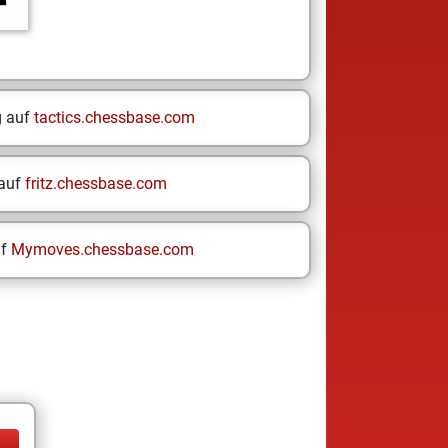
g auf
tactics.chessbase.com
 auf
fritz.chessbase.com
uf
Mymoves.chessbase.com