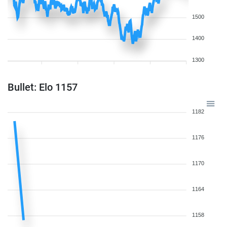
1500
1400
1300
Bullet: Elo 1157
1182
1176
1170
1164
1158