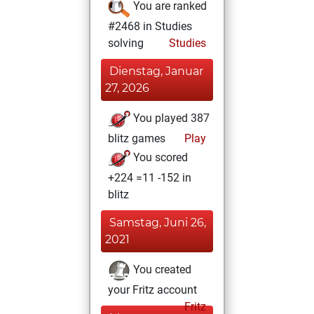
You are ranked
#2468 in Studies
solving
Studies
Dienstag, Januar
27, 2026
You played 387
blitz games
Play
You scored
+224 =11 -152 in
blitz
Samstag, Juni 26,
2021
You created
your Fritz account
Fritz