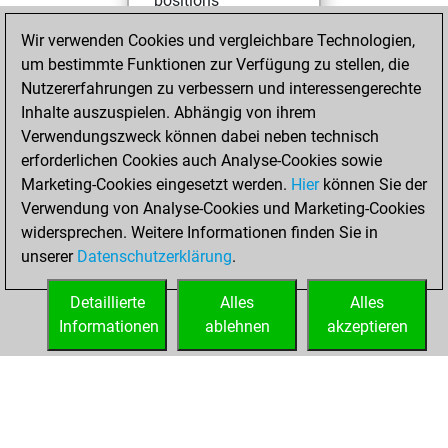
positions
You achieved
Wir verwenden Cookies und vergleichbare Technologien,
an Elo of 1723 in
um bestimmte Funktionen zur Verfügung zu stellen, die
tactics positions
Nutzererfahrungen zu verbessern und interessengerechte
Inhalte auszuspielen. Abhängig von ihrem
Samstag,
Verwendungszweck können dabei neben technisch
Dezember 27,
erforderlichen Cookies auch Analyse-Cookies sowie
2014
Marketing-Cookies eingesetzt werden.
Hier
können Sie der
Verwendung von Analyse-Cookies und Marketing-Cookies
You played 1
widersprechen. Weitere Informationen finden Sie in
blitz games
Play
unserer
Datenschutzerklärung
.
You scored +1
=0 -0 in blitz
Detaillierte
Alles
Alles
Informationen
ablehnen
akzeptieren