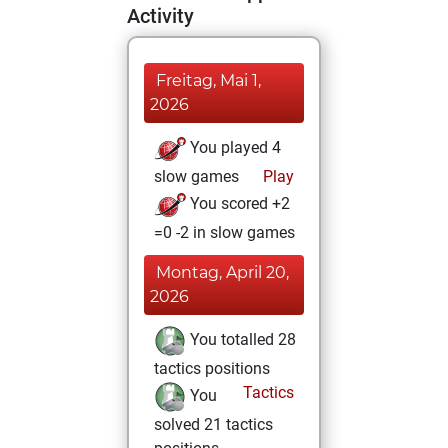
Activity
Freitag, Mai 1,
2026
You played 4
slow games
Play
You scored +2
=0 -2 in slow games
Montag, April 20,
2026
You totalled 28
tactics positions
Tactics
You
solved 21 tactics