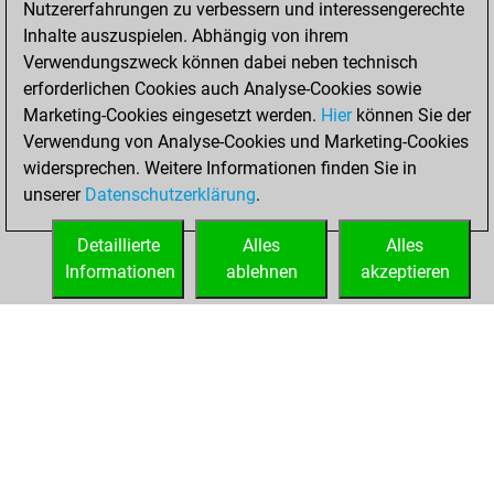
Nutzererfahrungen zu verbessern und interessengerechte
Fritz
You
Inhalte auszuspielen. Abhängig von ihrem
achieved a new Elo
Verwendungszweck können dabei neben technisch
of 1570
erforderlichen Cookies auch Analyse-Cookies sowie
Marketing-Cookies eingesetzt werden.
Hier
können Sie der
Montag, Oktober
Verwendung von Analyse-Cookies und Marketing-Cookies
2, 2023
widersprechen. Weitere Informationen finden Sie in
unserer
Datenschutzerklärung
.
You created
your Fritz account
Detaillierte
Alles
Alles
Fritz
Informationen
ablehnen
akzeptieren