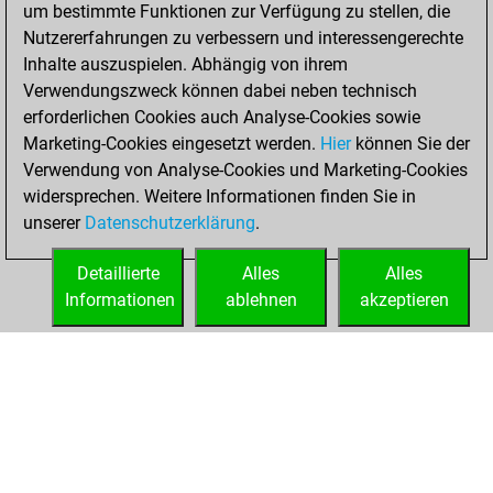
2025
um bestimmte Funktionen zur Verfügung zu stellen, die
Nutzererfahrungen zu verbessern und interessengerechte
You created
Inhalte auszuspielen. Abhängig von ihrem
your Studies account
Verwendungszweck können dabei neben technisch
Studies
erforderlichen Cookies auch Analyse-Cookies sowie
Freitag,
Marketing-Cookies eingesetzt werden.
Hier
können Sie der
November 28,
Verwendung von Analyse-Cookies und Marketing-Cookies
2025
widersprechen. Weitere Informationen finden Sie in
unserer
Datenschutzerklärung
.
You created
your Fritz account
Detaillierte
Alles
Alles
Fritz
Informationen
ablehnen
akzeptieren