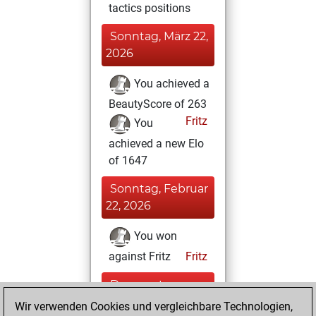
tactics positions
Sonntag, März 22,
2026
You achieved a
BeautyScore of 263
Fritz
You
achieved a new Elo
of 1647
Sonntag, Februar
22, 2026
You won
against Fritz
Fritz
Donnerstag,
Dezember 18,
Wir verwenden Cookies und vergleichbare Technologien,