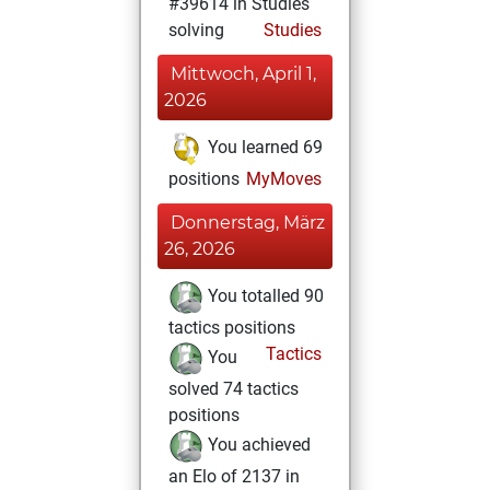
#39614 in Studies
solving
Studies
Mittwoch, April 1,
2026
You learned 69
positions
MyMoves
Donnerstag, März
26, 2026
You totalled 90
tactics positions
Tactics
You
solved 74 tactics
positions
You achieved
an Elo of 2137 in