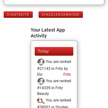
STARTSEITE
EINZELERGEBNISSE
Your Latest App
Activity
Today
You are ranked
#21143 in Fritz by
Elo
Fritz
You are ranked
#14339 in Fritz
Beauty
You are ranked
#38001 in Studies