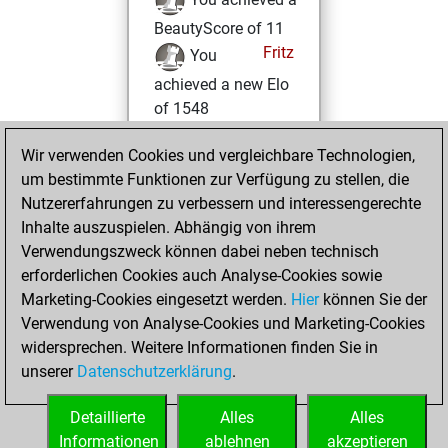
BeautyScore of 11
Fritz
You
achieved a new Elo
of 1548
Montag,
Wir verwenden Cookies und vergleichbare Technologien,
September 15,
um bestimmte Funktionen zur Verfügung zu stellen, die
2025
Nutzererfahrungen zu verbessern und interessengerechte
Inhalte auszuspielen. Abhängig von ihrem
You had a best
Verwendungszweck können dabei neben technisch
sprint of 25 positions
erforderlichen Cookies auch Analyse-Cookies sowie
Tactics
You
Marketing-Cookies eingesetzt werden.
Hier
können Sie der
Verwendung von Analyse-Cookies und Marketing-Cookies
created your Fritz
widersprechen. Weitere Informationen finden Sie in
account
Fritz
unserer
Datenschutzerklärung
.
You created
your Studies account
Detaillierte
Alles
Alles
Studies
Informationen
ablehnen
akzeptieren