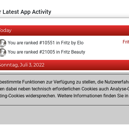
 Latest App Activity
Today
Fri
You are ranked #10551 in Fritz by Elo
You are ranked #21005 in Fritz Beauty
Sonntag, Juli 3, 2022
Fri
You achieved a BeautyScore of 2
estimmte Funktionen zur Verfügung zu stellen, die Nutzererfah
You achieved a new Elo of 1595
 dabei neben technisch erforderlichen Cookies auch Analyse-C
ng-Cookies widersprechen. Weitere Informationen finden Sie in
You created your Fritz account