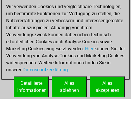
Wir verwenden Cookies und vergleichbare Technologien,
Donnerstag,
um bestimmte Funktionen zur Verfügung zu stellen, die
September 19,
Nutzererfahrungen zu verbessern und interessengerechte
2024
Inhalte auszuspielen. Abhängig von ihrem
You created
Verwendungszweck können dabei neben technisch
erforderlichen Cookies auch Analyse-Cookies sowie
your Fritz account
Marketing-Cookies eingesetzt werden.
Fritz
Hier
können Sie der
You
Verwendung von Analyse-Cookies und Marketing-Cookies
played 7 blitz games
widersprechen. Weitere Informationen finden Sie in
Play
You
unserer
Datenschutzerklärung
.
scored +2 =0 -5 in
blitz
Detaillierte
Alles
Alles
Informationen
ablehnen
akzeptieren