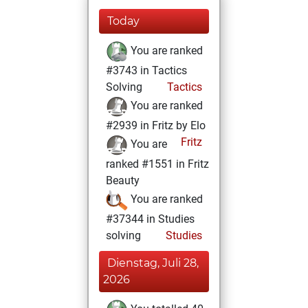
Today
You are ranked
#3743 in Tactics
Solving
Tactics
You are ranked
#2939 in Fritz by Elo
Fritz
You are
ranked #1551 in Fritz
Beauty
You are ranked
#37344 in Studies
solving
Studies
Dienstag, Juli 28,
2026