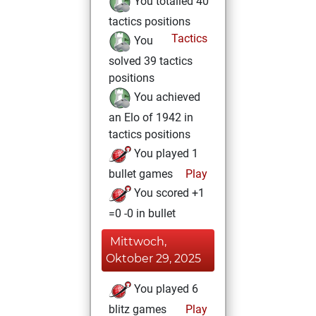
You totalled 40
tactics positions
Tactics
You
solved 39 tactics
positions
You achieved
an Elo of 1942 in
tactics positions
You played 1
bullet games
Play
You scored +1
=0 -0 in bullet
Mittwoch,
Oktober 29, 2025
You played 6
blitz games
Play