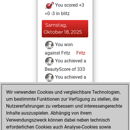
You scored +3
=0 -3 in blitz
Samstag,
Oktober 18, 2025
You won
against Fritz
Fritz
You achieved a
BeautyScore of 333
You achieved a
new Elo of 1640
Wir verwenden Cookies und vergleichbare Technologien,
Dienstag, August
um bestimmte Funktionen zur Verfügung zu stellen, die
5, 2025
Nutzererfahrungen zu verbessern und interessengerechte
Inhalte auszuspielen. Abhängig von ihrem
You created
Verwendungszweck können dabei neben technisch
your Studies account
erforderlichen Cookies auch Analyse-Cookies sowie