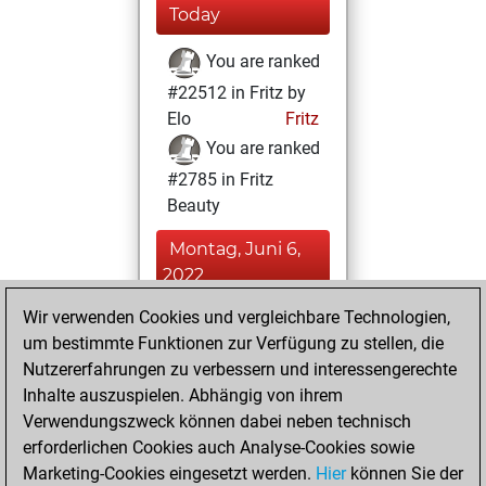
Today
You are ranked
#22512 in Fritz by
Elo
Fritz
You are ranked
#2785 in Fritz
Beauty
Montag, Juni 6,
2022
Wir verwenden Cookies und vergleichbare Technologien,
You achieved a
um bestimmte Funktionen zur Verfügung zu stellen, die
BeautyScore of 144
Nutzererfahrungen zu verbessern und interessengerechte
Fritz
You
Inhalte auszuspielen. Abhängig von ihrem
achieved a new Elo
Verwendungszweck können dabei neben technisch
of 1486
erforderlichen Cookies auch Analyse-Cookies sowie
Marketing-Cookies eingesetzt werden.
Hier
können Sie der
Freitag, April 9,