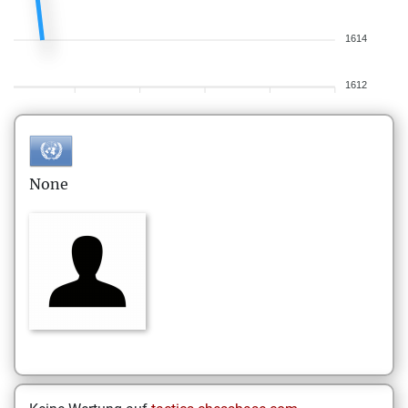
1614
1612
None