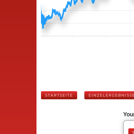
STARTSEITE
EINZELERGEBNISS
Your