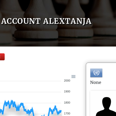
ACCOUNT ALEXTANJA
E
2000
None
1900
1800
1700