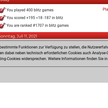
Pl
You played 400 blitz games
You scored +195 =18 -187 in blitz
You are ranked #1707 in blitz games
Sonntag, Juli 11, 2021
Pl
You created your Play account
estimmte Funktionen zur Verfügung zu stellen, die Nutzererfah
 dabei neben technisch erforderlichen Cookies auch Analyse-C
ng-Cookies widersprechen. Weitere Informationen finden Sie in