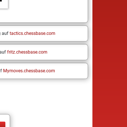
g auf
tactics.chessbase.com
 auf
fritz.chessbase.com
uf
Mymoves.chessbase.com