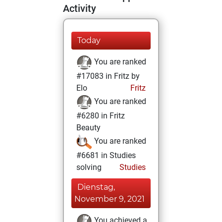
Activity
Today
You are ranked
#17083 in Fritz by
Elo
Fritz
You are ranked
#6280 in Fritz
Beauty
You are ranked
#6681 in Studies
solving
Studies
Dienstag,
November 9, 2021
You achieved a