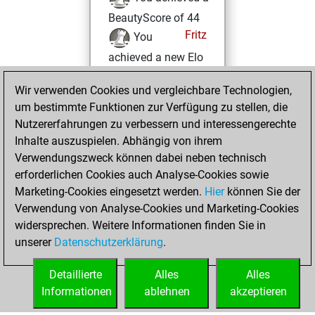
BeautyScore of 44
Fritz
You
achieved a new Elo
of 1582
Wir verwenden Cookies und vergleichbare Technologien,
Dienstag,
um bestimmte Funktionen zur Verfügung zu stellen, die
Oktober 19, 2021
Nutzererfahrungen zu verbessern und interessengerechte
Inhalte auszuspielen. Abhängig von ihrem
You created
Verwendungszweck können dabei neben technisch
your Studies account
erforderlichen Cookies auch Analyse-Cookies sowie
Studies
Marketing-Cookies eingesetzt werden.
Hier
können Sie der
Freitag,
Verwendung von Analyse-Cookies und Marketing-Cookies
Oktober 15, 2021
widersprechen. Weitere Informationen finden Sie in
unserer
Datenschutzerklärung
.
You created
your Fritz account
Detaillierte
Alles
Alles
Fritz
Informationen
ablehnen
akzeptieren